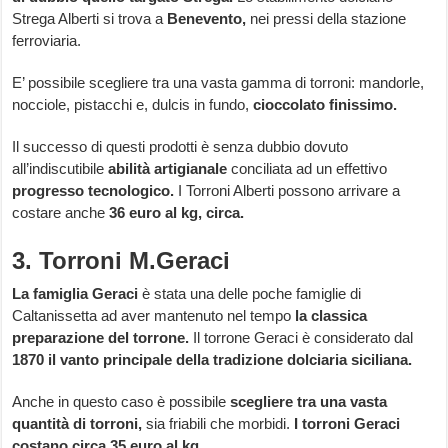
Strega Alberti si trova a
Benevento,
nei pressi della stazione
ferroviaria.
E’ possibile scegliere tra una vasta gamma di torroni: mandorle,
nocciole, pistacchi e, dulcis in fundo,
cioccolato finissimo.
Il successo di questi prodotti è senza dubbio dovuto
all’indiscutibile
abilità artigianale
conciliata ad un effettivo
progresso tecnologico.
I Torroni Alberti possono arrivare a
costare anche
36 euro al kg, circa.
3. Torroni M.Geraci
La famiglia Geraci
è stata una delle poche famiglie di
Caltanissetta ad aver mantenuto nel tempo
la classica
preparazione del torrone.
Il torrone Geraci è considerato dal
1870 il vanto principale della tradizione dolciaria siciliana.
Anche in questo caso è possibile
scegliere tra una vasta
quantità di torroni,
sia friabili che morbidi.
I torroni Geraci
costano circa 35 euro al kg.