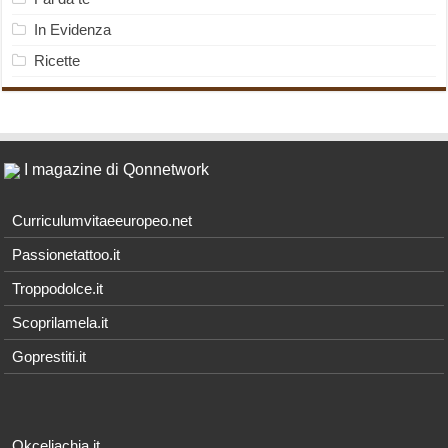
In Evidenza
Ricette
I magazine di Qonnetwork
Curriculumvitaeeuropeo.net
Passionetattoo.it
Troppodolce.it
Scoprilamela.it
Goprestiti.it
Okceliachia.it