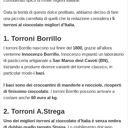
considerato tipico di molte regioni italiane.
Data la bontà di questo dolce prelibato, abbiamo deciso di fare
una piccola carrellata di quelli che la redazione considera
i 5
torroni al cioccolato migliori d’Italia.
1. Torroni Borrillo
I torroni Borrillo nascono sul finire del
1800,
grazie all’allora
ventenne
Innocenzo Borrillo.
Innocenzo impiantò un laboratorio
di pasticceria artigianale a
San Marco devi Cavoti (BN),
iniziando a produrre diverse varianti del torrone classico, in
particolar modo
i baci.
I baci sono dei croccantini di mandorle e nocciole, ricoperti
di finissimo cioccolato
. I torroni Borrillo possono arrivare a
costare anche
60 euro al kg.
2. Torroni A.Strega
Uno dei migliori torroni al cioccolato d’Italia è senza ombra
di dubbio quello targato Strega.
Lo stabilimento dolciario