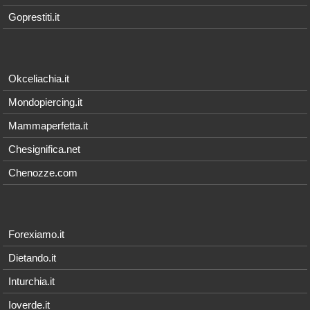
Goprestiti.it
Okceliachia.it
Mondopiercing.it
Mammaperfetta.it
Chesignifica.net
Chenozze.com
Forexiamo.it
Dietando.it
Inturchia.it
Ioverde.it