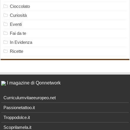
Cioccolato
Curiosità
Eventi
Fai da te
In Evidenza
Ricette
I magazine di Qonnetwork
Curriculumvitaeeuropeo.net
Passionetattoo.it
Troppodolce.it
Scoprilamela.it