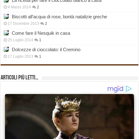
La ricetta per fare il cioccolato bianco a casa
4 Marzo 2014
2
Biscotti all’acqua di rose, bontà natalizie greche
17 Dicembre 2013
2
Come fare il Nesquik in casa
25 Luglio 2014
1
Dolcezze di cioccolato: il Cremino
17 Luglio 2013
1
Articoli più Letti…