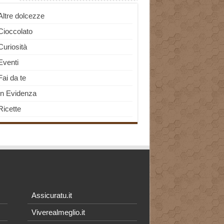
Altre dolcezze
Cioccolato
Curiosità
Eventi
Fai da te
In Evidenza
Ricette
Assicuratu.it
Viverealmeglio.it