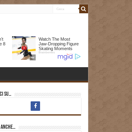
ci su…
i anche…