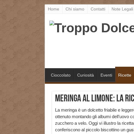
Home
Chi siamo
Contatti
Note Legali
Cioccolato
Curiosità
Eventi
Ricette
Meringa al limone: la ri
La meringa è un dolcetto friabile e legger
ottenuto montando gli albumi dell’uovo co
zucchero a velo. Oggi vi illustro la ricetta
conferiscono al piccolo biscottino un gus