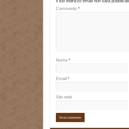
Il tuo indirizzo email non sarà pubblicat
Commento
*
Nome
*
Email
*
Sito web