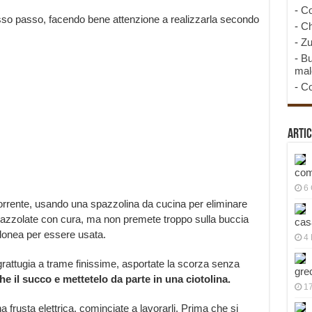
-
Co
asso passo, facendo bene attenzione a realizzarla secondo
-
Ch
-
Zu
-
Bu
mal
-
Co
Artic
com
6
corrente, usando una spazzolina da cucina per eliminare
 Spazzolate con cura, ma non premete troppo sulla buccia
cas
idonea per essere usata.
4 
grattugia a trame finissime, asportate la scorza senza
gre
 il succo e mettetelo da parte in una ciotolina.
1
na frusta elettrica, cominciate a lavorarli. Prima che si