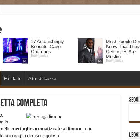
Fai da te
Altre dolcezze
Segui
cetta completa
o,
n lo
 delle
meringhe
aromatizzate al limone,
che
Legg
to ancora più deciso e goloso.