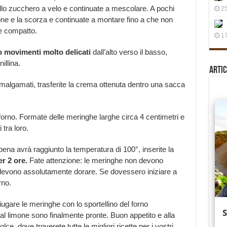
lo zucchero a velo e continuate a mescolare. A pochi
25
imone e la scorza e continuate a montare fino a che non
e compatto.
17
movimenti molto delicati
dall’alto verso il basso,
illina.
Artic
amalgamati, trasferite la crema ottenuta dentro una sacca
 forno. Formate delle meringhe larghe circa 4 centimetri e
 tra loro.
pena avrà raggiunto la temperatura di 100°, inserite la
r 2 ore.
Fate attenzione: le meringhe non devono
devono assolutamente dorare. Se dovessero iniziare a
rno.
ugare le meringhe con lo sportellino del forno
l limone sono finalmente pronte. Buon appetito e alla
ce, dove troverete tutte le migliori ricette per i vostri