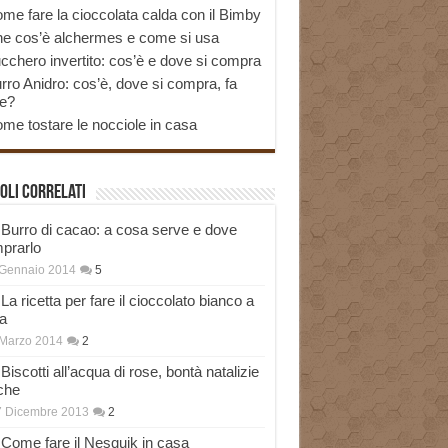
me fare la cioccolata calda con il Bimby
e cos’è alchermes e come si usa
cchero invertito: cos’è e dove si compra
rro Anidro: cos’è, dove si compra, fa
e?
me tostare le nocciole in casa
oli correlati
Burro di cacao: a cosa serve e dove
prarlo
 Gennaio 2014
5
La ricetta per fare il cioccolato bianco a
a
Marzo 2014
2
Biscotti all’acqua di rose, bontà natalizie
che
7 Dicembre 2013
2
Come fare il Nesquik in casa