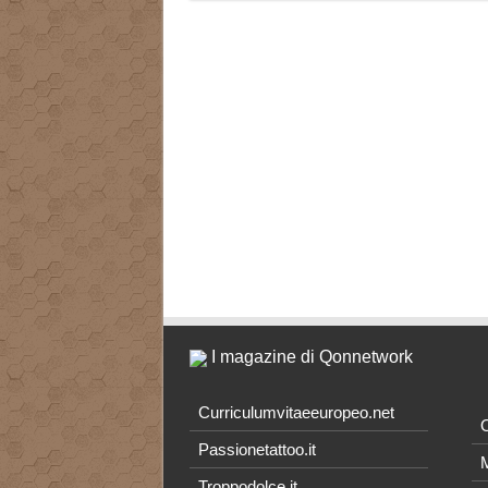
I magazine di Qonnetwork
Curriculumvitaeeuropeo.net
O
Passionetattoo.it
M
Troppodolce.it