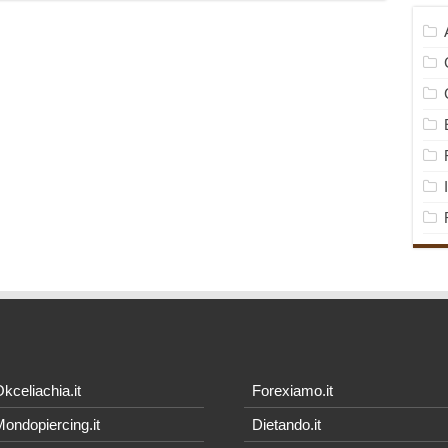
kceliachia.it
Forexiamo.it
ondopiercing.it
Dietando.it