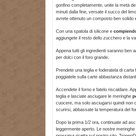
gonfino completamente, unite la metà del
minuti dalla fine, versate il succo del l
avrete ottenuto un composto ben solido 
Con una spatola di silicone e
compiendo 
aggiungete il resto dello zucchero e la van
Appena tutti gli ingredienti saranno ben 
per dolci con il foro grande.
Prendete una teglia e foderatela di carta
poggiatele sulla carte abbastanza distanti
Accendete il forno e fatelo riscaldare. Ap
teglia e lasciate asciugare le meringhe
pe
cuocere, ma solo asciugarsi quindi non 
scurirsi, abbassate la temperatura del fo
Dopo la prima 1/2 ora, continuate ad asci
leggermente aperto. Le nostre meringhe a
prossima ricetta sul nostro sito, TroppoDol