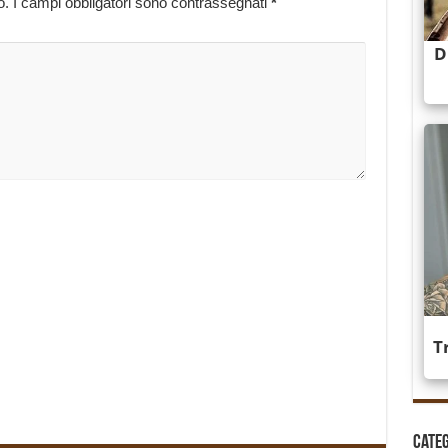
o.
I campi obbligatori sono contrassegnati
*
Cate