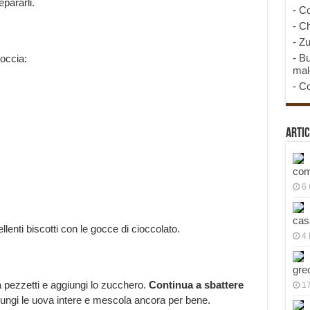
pararli.
-
Co
-
Ch
-
Zu
-
Bu
goccia:
mal
-
Co
Artic
com
6
cas
enti biscotti con le gocce di cioccolato.
4 
gre
 a pezzetti e aggiungi lo zucchero.
Continua a sbattere
1
ungi le uova intere e mescola ancora per bene.