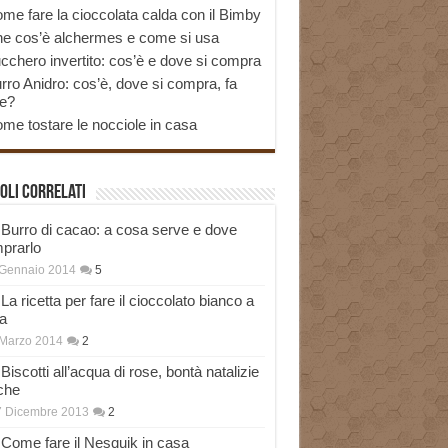
me fare la cioccolata calda con il Bimby
e cos’è alchermes e come si usa
cchero invertito: cos’è e dove si compra
rro Anidro: cos’è, dove si compra, fa
e?
me tostare le nocciole in casa
oli correlati
Burro di cacao: a cosa serve e dove
prarlo
 Gennaio 2014
5
La ricetta per fare il cioccolato bianco a
a
Marzo 2014
2
Biscotti all’acqua di rose, bontà natalizie
che
7 Dicembre 2013
2
Come fare il Nesquik in casa