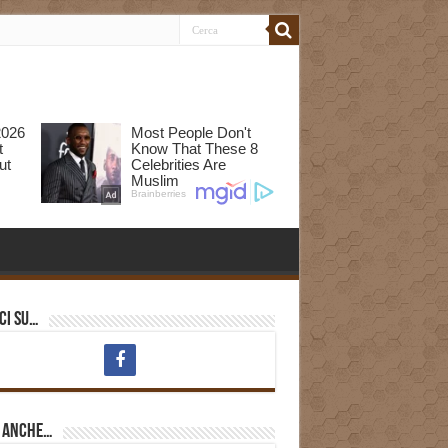
ci su…
i anche…