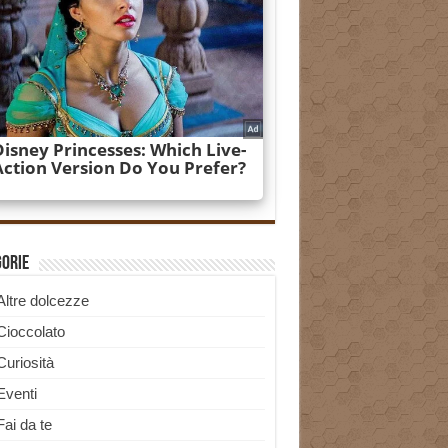
gorie
Altre dolcezze
Cioccolato
Curiosità
Eventi
Fai da te