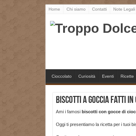
Home
Chi siamo
Contatti
Note Legali
Cioccolato
Curiosità
Eventi
Ricette
Biscotti a goccia fatti in
Ami i famosi
biscotti con gocce di cio
Oggi ti presentiamo la ricetta per i tuoi bi