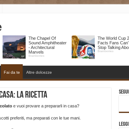
Fai da te
Altre dolcezze
Segui
 casa: la ricetta
ccolato
e vuoi provare a prepararli in casa?
scotti preferiti, ma preparati con le tue mani.
Legg