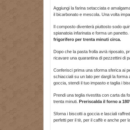
Aggiungi la farina setacciata e amalgama
il bicarbonato e mescola. Una volta impa
Il composto diventerà piuttosto sodo quin
spianatoia infarinata e forma un panetto. 
frigorifero per trenta minuti circa.
Dopo che la pasta frolla avrà riposato, prend
ricavare una quarantina di pezzettini di pa
Conferisci prima una sforma sferica ai pezz
schiacciali su un lato per dargli la forma
goccia, stendi il tuo impasto e taglia i bisc
Prendi una teglia rivestita con carta da forn
trenta minuti.
Preriscalda il forno a 180
Sforna i biscotti a goccia e lasciali raffr
perfetti per il tè, per il caffè e anche pe