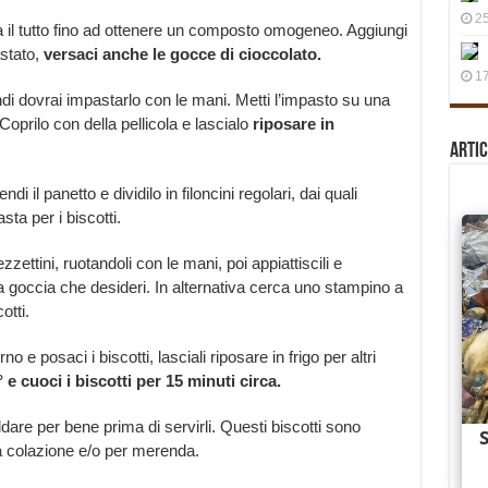
25
 il tutto fino ad ottenere un composto omogeneo. Aggiungi
stato,
versaci anche le gocce di cioccolato.
17
di dovrai impastarlo con le mani. Metti l’impasto su una
Coprilo con della pellicola e lascialo
riposare in
Artic
i il panetto e dividilo in filoncini regolari, dai quali
sta per i biscotti.
ettini, ruotandoli con le mani, poi appiattiscili e
 a goccia che desideri. In alternativa cerca uno stampino a
otti.
o e posaci i biscotti, lasciali riposare in frigo per altri
°
e cuoci i biscotti per 15 minuti circa.
eddare per bene prima di servirli. Questi biscotti sono
r la colazione e/o per merenda.