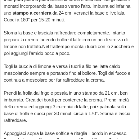
montati incorporando dal basso verso l’alto. Imburra ed infarina
uno
stampo a cerniera
da 24 cm, versaci la base e livellala.
Cuoci a 180° per 15-20 minuti.
Sforna la base e lasciala raffreddare completamente. Intanto
prepara la crema facendo bollire il latte con un po’ di scorza di
limone non trattato.Nel frattempo monta i tuorli con lo zucchero e
poi aggiungi l’amido poco a poco.
Togli la buccia di limone e versa i tuorli a filo nel latte caldo
mescolando sempre e portando fino al bollore. Togli dal fuoco e
continua a mescolare per far raffreddare la crema.
Prendi la frolla dal frigo e posala in uno stampo da 21 cm, ben
imburrato. Crea dei bordi per contenere la crema. Prendi metà
della crema ed aggiungi 3 cucchiai di latte, poi spalmala sulla
base di frolla e cuoci per 30 minuti circa a 170°. Sforna e lascia
raffreddare.
Appoggiaci sopra la base soffice e ritaglia il bordo in eccesso.