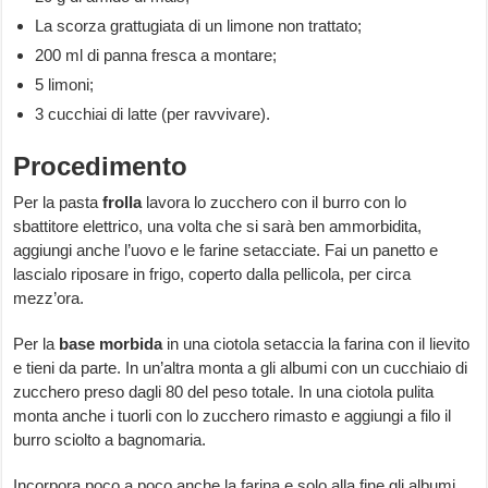
La scorza grattugiata di un limone non trattato;
200 ml di panna fresca a montare;
5 limoni;
3 cucchiai di latte (per ravvivare).
Procedimento
Per la pasta
frolla
lavora lo zucchero con il burro con lo
sbattitore elettrico, una volta che si sarà ben ammorbidita,
aggiungi anche l’uovo e le farine setacciate. Fai un panetto e
lascialo riposare in frigo, coperto dalla pellicola, per circa
mezz’ora.
Per la
base morbida
in una ciotola setaccia la farina con il lievito
e tieni da parte. In un’altra monta a gli albumi con un cucchiaio di
zucchero preso dagli 80 del peso totale. In una ciotola pulita
monta anche i tuorli con lo zucchero rimasto e aggiungi a filo il
burro sciolto a bagnomaria.
Incorpora poco a poco anche la farina e solo alla fine gli albumi