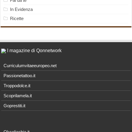
Fai da te
In Evidenza
Ricette
I magazine di Qonnetwork
Curriculumvitaeeuropeo.net
Passionetattoo.it
Troppodolce.it
Scoprilamela.it
Goprestiti.it
Okceliachia.it