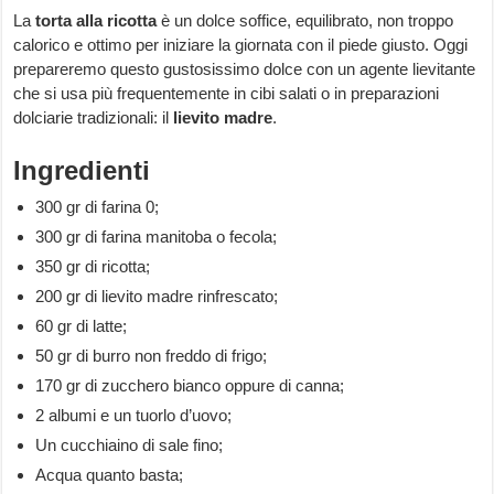
La
torta alla ricotta
è un dolce soffice, equilibrato, non troppo
calorico e ottimo per iniziare la giornata con il piede giusto. Oggi
prepareremo questo gustosissimo dolce con un agente lievitante
che si usa più frequentemente in cibi salati o in preparazioni
dolciarie tradizionali: il
lievito madre
.
Ingredienti
300 gr di farina 0;
300 gr di farina manitoba o fecola;
350 gr di ricotta;
200 gr di lievito madre rinfrescato;
60 gr di latte;
50 gr di burro non freddo di frigo;
170 gr di zucchero bianco oppure di canna;
2 albumi e un tuorlo d’uovo;
Un cucchiaino di sale fino;
Acqua quanto basta;