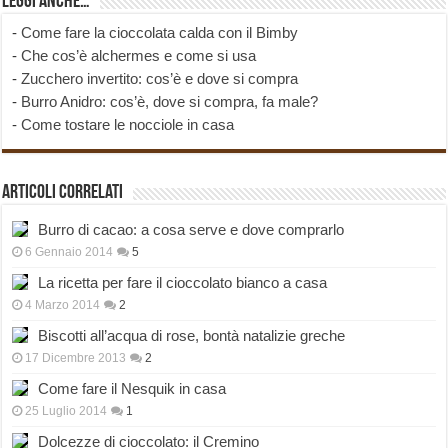
Leggi anche…
-
Come fare la cioccolata calda con il Bimby
-
Che cos’è alchermes e come si usa
-
Zucchero invertito: cos’è e dove si compra
-
Burro Anidro: cos’è, dove si compra, fa male?
-
Come tostare le nocciole in casa
Articoli correlati
Burro di cacao: a cosa serve e dove comprarlo
6 Gennaio 2014
5
La ricetta per fare il cioccolato bianco a casa
4 Marzo 2014
2
Biscotti all’acqua di rose, bontà natalizie greche
17 Dicembre 2013
2
Come fare il Nesquik in casa
25 Luglio 2014
1
Dolcezze di cioccolato: il Cremino