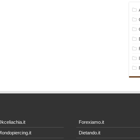
kceliachia.it
Forexiamo.it
ondopiercing.it
Dietando.it