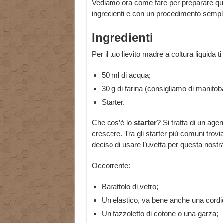
Vediamo ora come fare per preparare quest
ingredienti e con un procedimento sempli
Ingredienti
Per il tuo lievito madre a coltura liquida 
50 ml di acqua;
30 g di farina (consigliamo di manitob
Starter.
Che cos’è lo
starter
? Si tratta di un agen
crescere. Tra gli starter più comuni trovi
deciso di usare l’uvetta per questa nostra
Occorrente:
Barattolo di vetro;
Un elastico, va bene anche una cordic
Un fazzoletto di cotone o una garza;