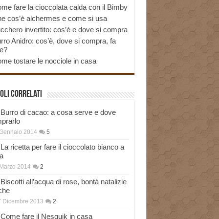
me fare la cioccolata calda con il Bimby
e cos’è alchermes e come si usa
cchero invertito: cos’è e dove si compra
rro Anidro: cos’è, dove si compra, fa
e?
me tostare le nocciole in casa
oli correlati
Burro di cacao: a cosa serve e dove
prarlo
 Gennaio 2014
5
La ricetta per fare il cioccolato bianco a
a
Marzo 2014
2
Biscotti all’acqua di rose, bontà natalizie
che
7 Dicembre 2013
2
Come fare il Nesquik in casa