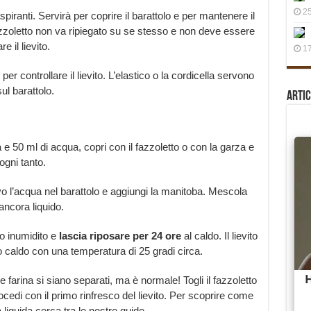
25
piranti. Servirà per coprire il barattolo e per mantenere il
 fazzoletto non va ripiegato su se stesso e non deve essere
e il lievito.
17
er controllare il lievito. L’elastico o la cordicella servono
ul barattolo.
Artic
 e 50 ml di acqua, copri con il fazzoletto o con la garza e
ogni tanto.
uovo l’acqua nel barattolo e aggiungi la manitoba. Mescola
ncora liquido.
to inumidito e
lascia riposare per 24 ore
al caldo. Il lievito
o caldo con una temperatura di 25 gradi circa.
 farina si siano separati, ma è normale! Togli il fazzoletto
cedi con il primo rinfresco del lievito. Per scoprire come
a liquida cerca tra le nostre guide.