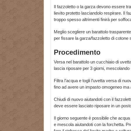
Il fazzoletto o la garza devono essere tras
lievito protetto lasciandolo respirare. Il
troppo spesso altrimenti finirà per soffocar
Meglio scegliere un barattolo trasparente p
per fissare la garza/fazzoletto di cotone s
Procedimento
Versa nel barattolo un cucchiaio di uvetta
lascia riposare per 3 giorni, mescolando 
Filtra l’acqua e togli l’uvetta versa di n
fino ad avere un impasto omogeneo ma a
Chiudi di nuovo aiutandoti con il fazzolet
deve essere lasciato riposare in un post
Il giorno seguente è possibile che acqua e
e mescola aiutandoti con la forchetta. Pro
fare il rinfresco del lievito madre a coltur