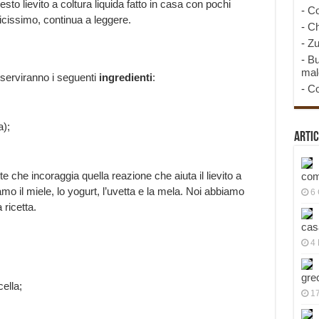
o lievito a coltura liquida fatto in casa con pochi
-
Co
cissimo, continua a leggere.
-
Ch
-
Zu
-
Bu
mal
ti serviranno i seguenti
ingredienti
:
-
Co
a);
Artic
te che incoraggia quella reazione che aiuta il lievito a
com
amo il miele, lo yogurt, l’uvetta e la mela. Noi abbiamo
6
 ricetta.
cas
4 
gre
ella;
1