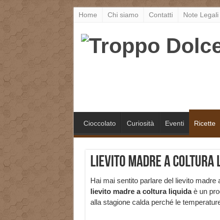
Home
Chi siamo
Contatti
Note Legali
Cioccolato
Curiosità
Eventi
Ricette
Lievito madre a coltura l
Hai mai sentito parlare del lievito madre a c
lievito madre a coltura liquida
è un prod
alla stagione calda perché le temperature 