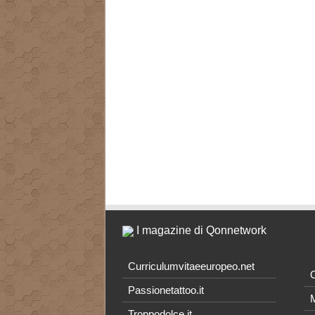
I magazine di Qonnetwork
Curriculumvitaeeuropeo.net
O
Passionetattoo.it
M
Troppodolce.it