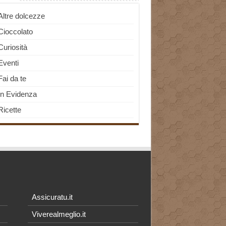
Altre dolcezze
Cioccolato
Curiosità
Eventi
Fai da te
In Evidenza
Ricette
Assicuratu.it
Viverealmeglio.it