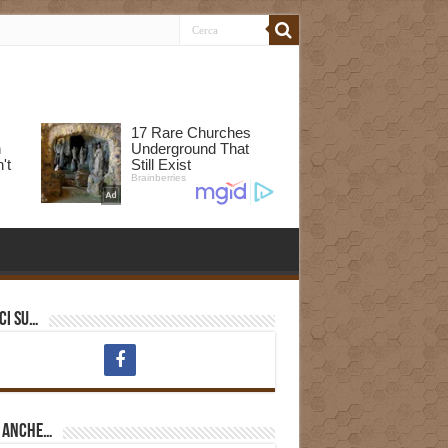
ci su…
i anche…