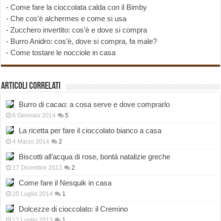
-
Come fare la cioccolata calda con il Bimby
-
Che cos’è alchermes e come si usa
-
Zucchero invertito: cos’è e dove si compra
-
Burro Anidro: cos’è, dove si compra, fa male?
-
Come tostare le nocciole in casa
Articoli correlati
Burro di cacao: a cosa serve e dove comprarlo
6 Gennaio 2014
5
La ricetta per fare il cioccolato bianco a casa
4 Marzo 2014
2
Biscotti all’acqua di rose, bontà natalizie greche
17 Dicembre 2013
2
Come fare il Nesquik in casa
25 Luglio 2014
1
Dolcezze di cioccolato: il Cremino
17 Luglio 2013
1