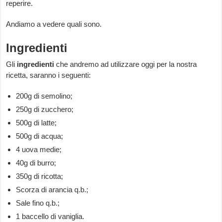
reperire.
Andiamo a vedere quali sono.
Ingredienti
Gli
ingredienti
che andremo ad utilizzare oggi per la nostra
ricetta, saranno i seguenti:
200g di semolino;
250g di zucchero;
500g di latte;
500g di acqua;
4 uova medie;
40g di burro;
350g di ricotta;
Scorza di arancia q.b.;
Sale fino q.b.;
1 baccello di vaniglia.