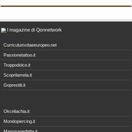
I magazine di Qonnetwork
Curriculumvitaeeuropeo.net
Passionetattoo.it
Troppodolce.it
Scoprilamela.it
Goprestiti.it
Okceliachia.it
Mondopiercing.it
Mammaperfetta.it