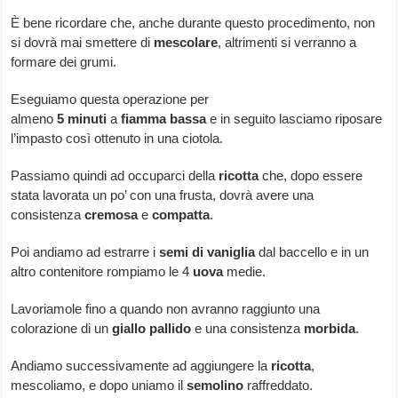
È bene ricordare che, anche durante questo procedimento, non
si dovrà mai smettere di
mescolare
, altrimenti si verranno a
formare dei grumi.
Eseguiamo questa operazione per
almeno
5
minuti
a
fiamma
bassa
e in seguito lasciamo riposare
l’impasto così ottenuto in una ciotola.
Passiamo quindi ad occuparci della
ricotta
che, dopo essere
stata lavorata un po’ con una frusta, dovrà avere una
consistenza
cremosa
e
compatta
.
Poi andiamo ad estrarre i
semi
di
vaniglia
dal baccello e in un
altro contenitore rompiamo le 4
uova
medie.
Lavoriamole fino a quando non avranno raggiunto una
colorazione di un
giallo
pallido
e una consistenza
morbida
.
Andiamo successivamente ad aggiungere la
ricotta
,
mescoliamo, e dopo uniamo il
semolino
raffreddato.