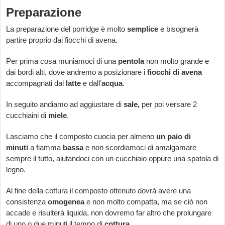
Preparazione
La preparazione del porridge è molto
semplice
e bisognerà
partire proprio dai fiocchi di avena.
Per prima cosa muniamoci di una
pentola
non molto grande e
dai bordi alti, dove andremo a posizionare i
fiocchi
di
avena
accompagnati dal
latte
e dall’
acqua
.
In seguito andiamo ad aggiustare di
sale,
per poi versare 2
cucchiaini di
miele
.
Lasciamo che il composto cuocia per almeno
un paio di
minuti
a fiamma
bassa
e non scordiamoci di amalgamare
sempre il tutto, aiutandoci con un cucchiaio oppure una spatola di
legno.
Al fine della cottura il composto ottenuto dovrà avere una
consistenza
omogenea
e non molto compatta, ma se ciò non
accade e risulterà liquida, non dovremo far altro che prolungare
di uno o due minuti il tempo di
cottura
.