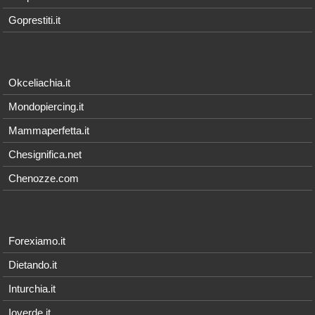
Goprestiti.it
Okceliachia.it
Mondopiercing.it
Mammaperfetta.it
Chesignifica.net
Chenozze.com
Forexiamo.it
Dietando.it
Inturchia.it
Ioverde.it